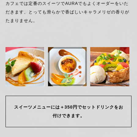
お店で焼き上げるたっぷりのクリームチーズを使用したの濃
カフェでは定番のスイーツでAURAでもよくオーダーをいた
厚みのあるトーストに盛りだくさんのフルーツとアイスを盛
厚な自家製チーズケーキです。珈琲・紅茶・ワイン等との相
だきます、とっても滑らかで香ばしいキャラメリゼの香りが
りつけました。
性抜群です。
たまりません。
おなかも心も満たされるカフェタイムに人気のメニューで
す！
スイーツメニューには＋350円でセットドリンクをお
付けできます。