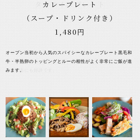
タコライスプレート
カレープレート
デリプレート
（スープ・ドリンク付き）
（スープ・ドリンク付き）
（スープ・ドリンク付き）
1,480円
1,380円
1,680円
リピート率の非常に高いタコライスプレート、甘さとスパイ
オープン当初から人気のスパイシーなカレープレート黒毛和
お野菜・お肉のお惣菜が1皿にたっぷり乗った満足度の高い
シーさが絶妙のバランスです。お野菜もたっぷりとれるので
牛・半熟卵のトッピングとルーの相性がよく非常にご飯が進
人気のデリプレートです。日替わりのパンに挟んで召し上が
女性の方にも好評です。
みます。
っていただくのもおすすめ。お酒とご一緒におつまみとして
もぴったりです。