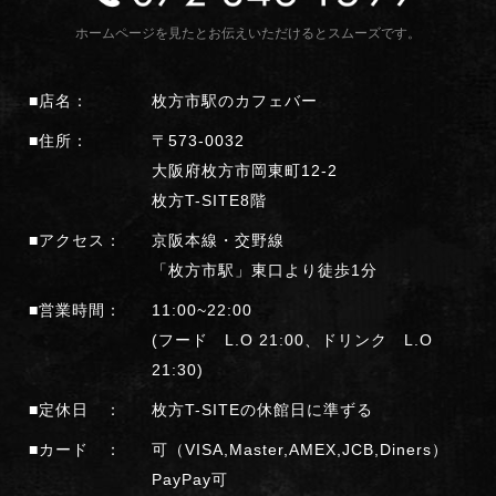
ホームページを見たとお伝えいただけるとスムーズです。
■店名：
枚方市駅のカフェバー
■住所：
〒573-0032
大阪府枚方市岡東町12-2
枚方T-SITE8階
■アクセス：
京阪本線・交野線
「枚方市駅」東口より徒歩1分
■営業時間：
11:00~22:00
(フード L.O 21:00、ドリンク L.O
21:30)
■定休日 ：
枚方T-SITEの休館日に準ずる
■カード ：
可（VISA,Master,AMEX,JCB,Diners）
PayPay可