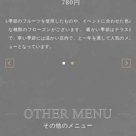
780円
フル
季節のフルーツを使用したものや、イベントに合わせた色ん
ム
。
な種類のフローズンがございます。 暖かい季節はテラス席
ー
で、寒い季節には温かい店内で、と一年を通して人気のメニ
ューとなっています。
その他のメニュー