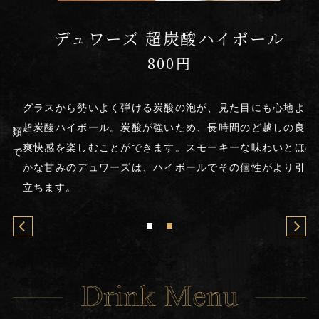
デュワーズ 超炭酸ハイボール
800円
グラスから勢いよく弾ける炭酸の泡が、見た目にも心地よい
超炭酸ハイボール。炭酸が強いため、長時間のど越しの良い
種類
当
爽快感を楽しむことができます。スモーキーな味わいとほの
々で
豊
かな甘みのデュワーズは、ハイボールでその個性がより引き
変
立ちます。