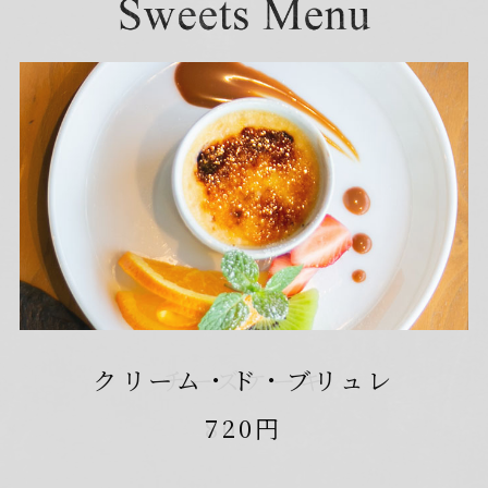
デザートフレンチトースト
クリーム・ド・ブリュレ
チーズケーキ
1,200円
800円
720円