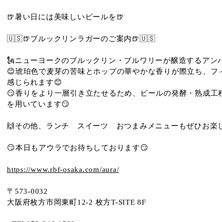
🍺暑い日には美味しいビールを🍺
🇺🇸🍺ブルックリンラガーのご案内🍺🇺🇸
🗽ニューヨークのブルックリン・ブルワリーが醸造するアン
😊琥珀色で麦芽の苦味とホップの華やかな香りが際立ち、フ
感じられます😊
😏香りをより一層引き立たせるため、ビールの発酵・熟成工
を用いています😏
🙌その他、ランチ スイーツ おつまみメニューもぜひお楽し
😏本日もアウラでお待ちしております😏
https://www.rbf-osaka.com/aura/
〒573-0032
大阪府枚方市岡東町12-2 枚方T-SITE 8F