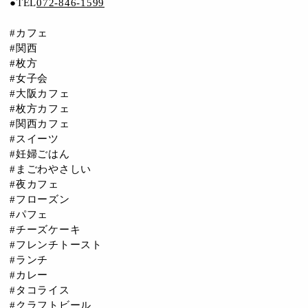
●TEL
072-846-1599
#カフェ
#関西
#枚方
#女子会
#大阪カフェ
#枚方カフェ
#関西カフェ
#スイーツ
#妊婦ごはん
#まごわやさしい
#夜カフェ
#フローズン
#パフェ
#チーズケーキ
#フレンチトースト
#ランチ
#カレー
#タコライス
#クラフトビール