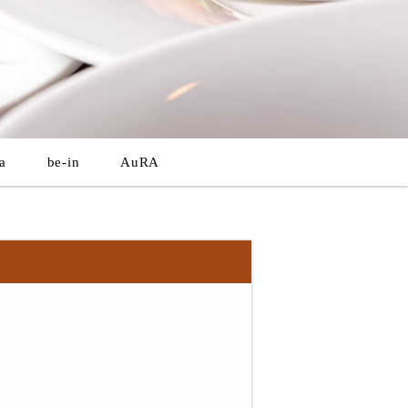
a
be-in
AuRA