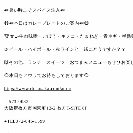
🍛暑い時こそスパイス注入🍛
😋🍛本日はカレープレートのご案内🍛😋
🐮🍄🍳牛肉味噌・ごぼう・キノコ・たまねぎ・青ネギ・半熟卵
🍺ビール・ハイボール・赤ワインと一緒にどうですか？🍷
🙌その他、ランチ スイーツ おつまみメニューもぜひお楽し
😏本日もアウラでお待ちしております😏
https://www.rbf-osaka.com/aura/
〒573-0032
大阪府枚方市岡東町12-2 枚方T-SITE 8F
●TEL
072-846-1599