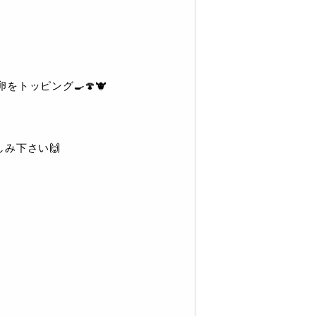
をトッピング🍳🍄🐮
み下さい🙌