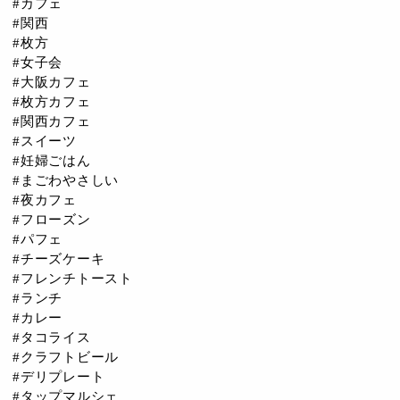
#カフェ
#関西
#枚方
#女子会
#大阪カフェ
#枚方カフェ
#関西カフェ
#スイーツ
#妊婦ごはん
#まごわやさしい
#夜カフェ
#フローズン
#パフェ
#チーズケーキ
#フレンチトースト
#ランチ
#カレー
#タコライス
#クラフトビール
#デリプレート
#タップマルシェ