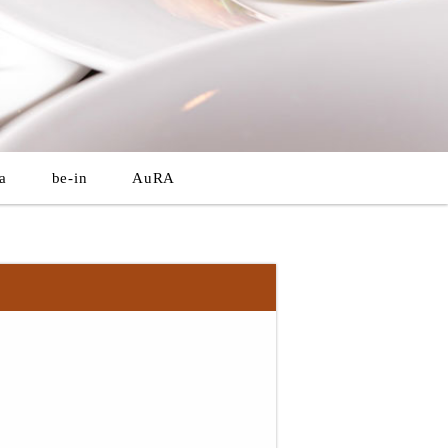
a
be-in
AuRA