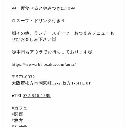
🍛一度食べるとやみつきに‼︎‼︎🍛
🍲スープ・ドリンク付き🥤
🙌その他、ランチ スイーツ おつまみメニューも
ぜひお楽しみ下さい🙌
😏本日もアウラでお待ちしております😏
https://www.rbf-osaka.com/aura/
〒573-0032
大阪府枚方市岡東町12-2 枚方T-SITE 8F
●TEL
072-846-1599
#カフェ
#関西
#枚方
#女子会