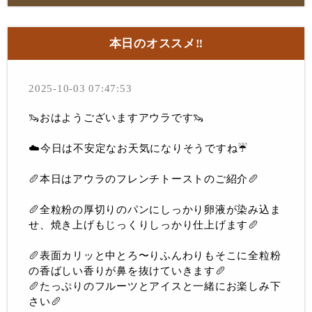
本日のオススメ‼︎
2025-10-03 07:47:53
🦦おはようございますアウラです🦦
☁️今日は不安定なお天気になりそうですね☔️
🥖本日はアウラのフレンチトーストのご紹介🥖
🥖全粒粉の厚切りのパンにしっかり卵液が染み込ま
せ、焼き上げもじっくりしっかり仕上げます🥖
🥖表面カリッと中とろ〜りふんわりもそこに全粒粉
の香ばしい香りが鼻を抜けていきます🥖
🥖たっぷりのフルーツとアイスと一緒にお楽しみ下
さい🥖