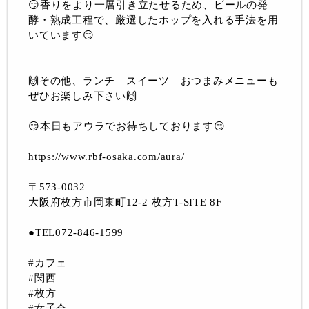
😏香りをより一層引き立たせるため、ビールの発
酵・熟成工程で、厳選したホップを入れる手法を用
いています😏
🙌その他、ランチ スイーツ おつまみメニューも
ぜひお楽しみ下さい🙌
😏本日もアウラでお待ちしております😏
https://www.rbf-osaka.com/aura/
〒573-0032
大阪府枚方市岡東町12-2 枚方T-SITE 8F
●TEL
072-846-1599
#カフェ
#関西
#枚方
#女子会