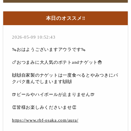
本日のオススメ‼︎
2026-05-09 10:52:43
🦦おはようございますアウラです🦦
🍗おつまみに大人気のポテトandナゲット🍟
🙌🙌自家製のナゲットは一度食べるとやみつきにパ
クパク進んでしまいます🙌🙌
🍺ビールやハイボールが止まりません🍺
👏皆様お楽しみくださいませ👏
https://www.rbf-osaka.com/aura/