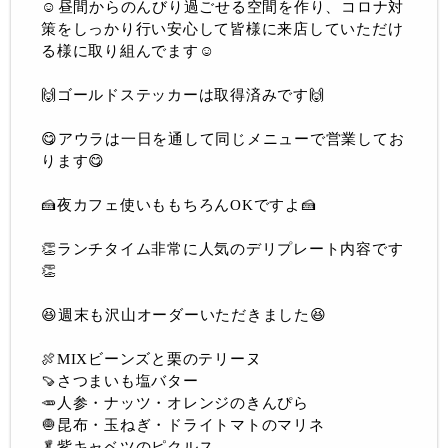
☺️️昼間からのんびり過ごせる空間を作り、コロナ対
策をしっかり行い安心して皆様に来店していただけ
る様に取り組んでます☺️
🙌ゴールドステッカーは取得済みです🙌
😋アウラは一日を通して同じメニューで営業してお
ります😋
🍰夜カフェ使いももちろんOKですよ🍰
👏ランチタイム非常に人気のデリプレート内容です
👏
😆週末も沢山オーダーいただきました😆
🍖MIXビーンズと栗のテリーヌ
🍠さつまいも塩バター
🥕人参・ナッツ・オレンジのきんぴら
🧅昆布・玉ねぎ・ドライトマトのマリネ
🥬紫キャベツのピクルス