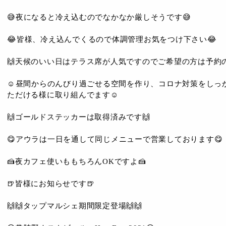
😅夜になると冷え込むのでなかなか厳しそうです😅
😂皆様、冷え込んでくるので体調管理お気をつけ下さい😂
🙌天候のいい日はテラス席が人気ですのでご希望の方は予約
☺️️昼間からのんびり過ごせる空間を作り、コロナ対策をし
ただける様に取り組んでます☺️
🙌ゴールドステッカーは取得済みです🙌
😋アウラは一日を通して同じメニューで営業しております😋
🍰夜カフェ使いももちろんOKですよ🍰
🍺皆様にお知らせです🍺
🙌🙌タップマルシェ期間限定登場🙌🙌