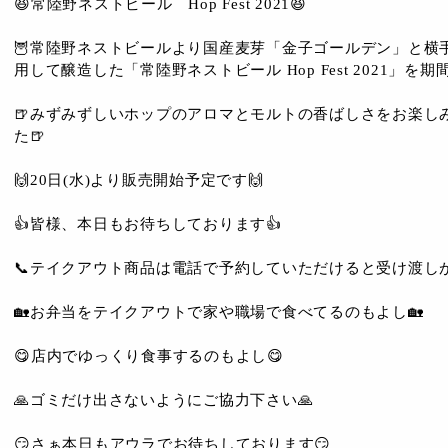
😆常陸野ネストビール Hop Fest 2021😆
🦉常陸野ネストビールより国産麦芽「金子ゴールデン」と横
用して醸造した「常陸野ネストビール Hop Fest 2021」を
🍺みずみずしいホップのアロマとモルトの香ばしさをお楽し
た🍺
🙌20日(水)より販売開始予定です🙌
👍皆様、本日もお待ちしております👍
📞テイクアウト商品は電話で予約していただけると受け渡しが
🏡お弁当をテイクアウトで家や職場で食べてるのもよし🏡
😋店内でゆっくり食事するのもよし😋
🙏ゴミだけ出さないようにご協力下さい🙏
😏さぁ本日もアウラでお待ちしております😏