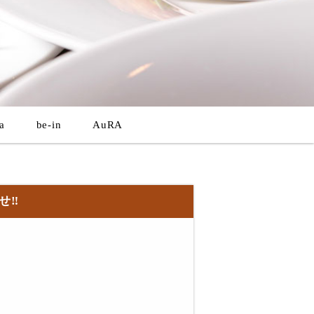
a
be-in
AuRA
‼︎