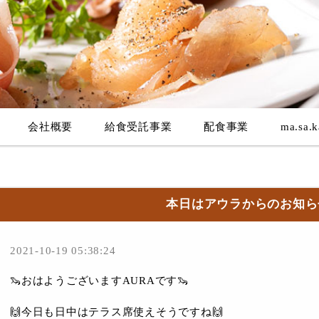
会社概要
給食受託事業
配食事業
ma.sa.k
本日はアウラからのお知らせ
2021-10-19 05:38:24
🦦おはようございますAURAです🦦
🙌今日も日中はテラス席使えそうですね🙌