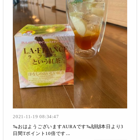
2021-11-19 08:34:47
🦦おはようございますAURAです🦦🙌🙌本日より3
日間Tポイント10倍です...