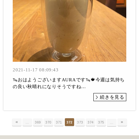
2021-11-17 08:09:43
🦦おはようございますAURAです🦦🍁今週は気持ち
の良い秋晴れになりそうですね...
続きを見る
«
»
…
369
370
371
372
373
374
375
…