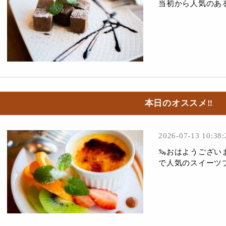
当初から人気のある
本日のオススメ‼︎
2026-07-13 10:38:
🦦おはようござい
で人気のスイーツブ