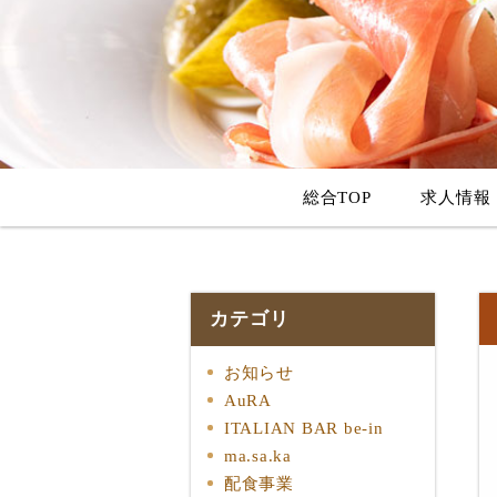
総合TOP
求人情報
カテゴリ
お知らせ
AuRA
ITALIAN BAR be-in
ma.sa.ka
配食事業