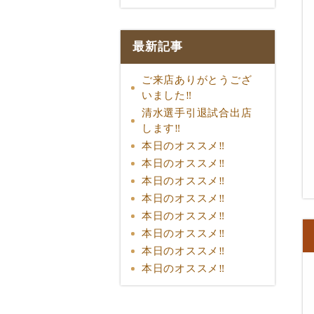
最新記事
ご来店ありがとうござ
いました‼︎
清水選手引退試合出店
します‼︎
本日のオススメ‼︎
本日のオススメ‼︎
本日のオススメ‼︎
本日のオススメ‼︎
本日のオススメ‼︎
本日のオススメ‼︎
本日のオススメ‼︎
本日のオススメ‼︎