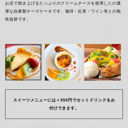
お店で焼き上げるたっぷりのクリームチーズを使用したの濃
カフェでは定番のスイーツでAURAでもよくオーダーをいた
厚みのあるトーストに盛りだくさんのフルーツとアイスを盛
厚な自家製チーズケーキです。珈琲・紅茶・ワイン等との相
だきます、とっても滑らかで香ばしいキャラメリゼの香りが
りつけました。
性抜群です。
たまりません。
おなかも心も満たされるカフェタイムに人気のメニューで
す！
スイーツメニューには＋350円でセットドリンクをお
付けできます。