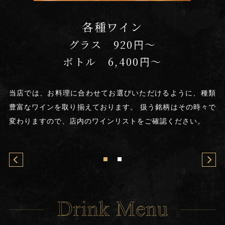
デュワーズ 超炭酸ハイボール
800円
グラスから勢いよく弾ける炭酸の泡が、見た目にも心地よい
超炭酸ハイボール。炭酸が強いため、長時間のど越しの良い
種類
当
爽快感を楽しむことができます。スモーキーな味わいとほの
々で
豊
かな甘みのデュワーズは、ハイボールでその個性がより引き
変
立ちます。