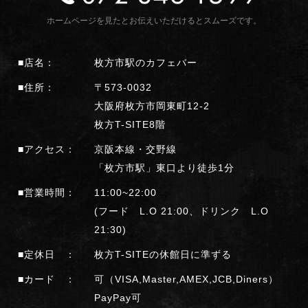
ホームページを見たとお伝えいただけるとスムーズです。
■店名：
枚方市駅のカフェバー
■住所：
〒573-0032
大阪府枚方市岡東町12-2
枚方T-SITE8階
■アクセス：
京阪本線・交野線
「枚方市駅」東口より徒歩1分
■営業時間：
11:00~22:00
(フード L.O 21:00、ドリンク L.O
21:30)
■定休日 ：
枚方T-SITEの休館日に準ずる
■カード ：
可（VISA,Master,AMEX,JCB,Diners）
PayPay可