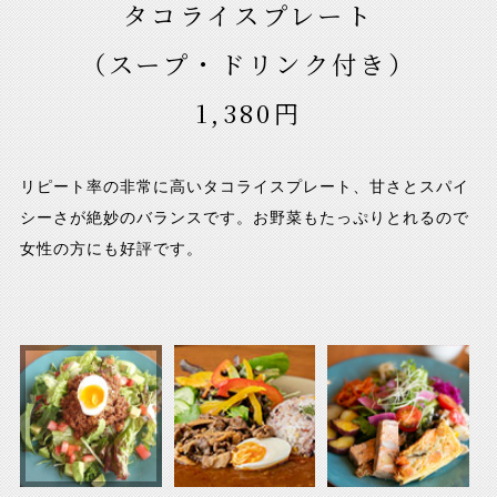
タコライスプレート
カレープレート
デリプレート
（スープ・ドリンク付き）
（スープ・ドリンク付き）
（スープ・ドリンク付き）
1,480円
1,380円
1,680円
リピート率の非常に高いタコライスプレート、甘さとスパイ
オープン当初から人気のスパイシーなカレープレート黒毛和
お野菜・お肉のお惣菜が1皿にたっぷり乗った満足度の高い
シーさが絶妙のバランスです。お野菜もたっぷりとれるので
牛・半熟卵のトッピングとルーの相性がよく非常にご飯が進
人気のデリプレートです。日替わりのパンに挟んで召し上が
女性の方にも好評です。
みます。
っていただくのもおすすめ。お酒とご一緒におつまみとして
もぴったりです。