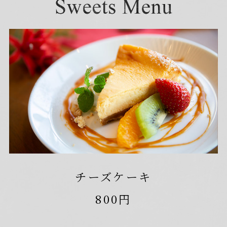
デザートフレンチトースト
クリーム・ド・ブリュレ
チーズケーキ
1,200円
800円
720円