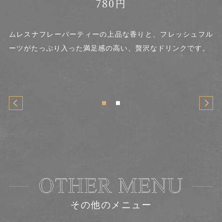
780円
フル
季節のフルーツを使用したものや、イベントに合わせた色ん
ム
。
な種類のフローズンがございます。 暖かい季節はテラス席
ー
で、寒い季節には温かい店内で、と一年を通して人気のメニ
ューとなっています。
その他のメニュー